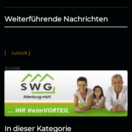
Weiterführende Nachrichten
[
←
z
u
r
c
k
]
Anzeige
In dieser Kategorie