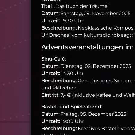
Titel:
„Das Buch der Träume“
Datum:
Samstag, 29. November 2025
Uhrzeit:
19:30 Uhr
Beschreibung:
Neoklassische Komposit
Ulf Drechsel vom kulturradio rbb sagt: 
Adventsveranstaltungen i
Sing-Café:
Datum:
Dienstag, 02. Dezember 2025
Uhrzeit:
14:30 Uhr
Beschreibung:
Gemeinsames Singen mit
und Plätzchen.
Eintritt:
7,- € (inklusive Kaffee und We
Bastel- und Spieleabend:
Datum:
Freitag, 05. Dezember 2025
Uhrzeit:
19:00 Uhr
Beschreibung:
Kreatives Basteln von 