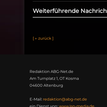
Weiterführende Nachrich
[
←
z
u
r
ü
c
k
]
Redaktion ABG-Net.de
Am Turnplatz 1, OT Kosma
04600 Altenburg
E-Mail:
redaktion@abg-net.de
ein Dienst von:
www.isp-media.de