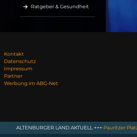
Ratgeber & Gesundheit
Kontakt
Datenschutz
Impressum
Partner
Werbung im ABG-Net
TENBURGER LAND AKTUELL +++
Pauritzer Platz wird a