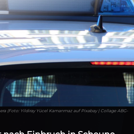
Gera (Foto: Yildiray Yücel Kamanmaz auf Pixabay | Collage ABG-