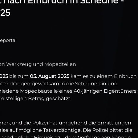
lt nach Einbruch in Scheune -
025
seportal
 von Werkzeug und Mopedteilen
025
bis zum
05. August 2025
kam es zu einem Einbruch 
äter drangen gewaltsam in die Scheune ein und
edene Mopedbauteile eines 40-jährigen Eigentümers.
eistelligen Betrag geschätzt.
en, und die Polizei hat umgehend die Ermittlungen
eise auf mögliche Tatverdächtige. Die Polizei bittet die
sachdienliche Hinweise zu dem Vorfall geben können,