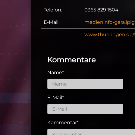
Telefon:
0365 829 1504
E-Mail:
medieninfo-gera.lpi
www.thueringen.de/t
Kommentare
Name
*
E-Mail
*
Kommentar
*