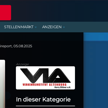
STELLENMARKT
ANZEIGEN
POLIZEIREPORT
ERLEBNISANGEBOTE
DIENSTLEISTUNGEN
BEREITSCHAFTSDIENSTE
MIETWOHNUNGEN
FERIENJOBS- UND
PRAKTIKANTENBÖRSE
ireport, 05.08.2025
ALTENBURGER UNTERWEGS
PARTY, MUSIK & KONZERTE
HANDWERK
KIRCHE & GEMEINDEN
Anzeige
In dieser Kategorie