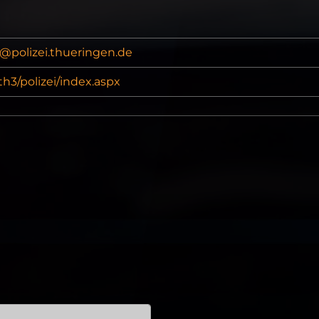
g@polizei.thueringen.de
h3/polizei/index.aspx