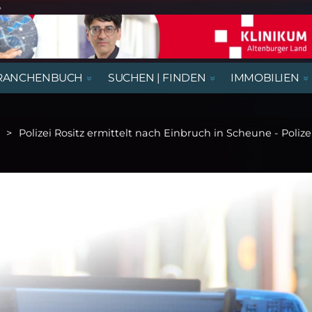
e
RANCHENBUCH
SUCHEN | FINDEN
IMMOBILIEN
REGIONALE NACHRICHTEN
AUSSTELLUNGEN, LESUNGEN &
AUS- UND WEITERBILDUNG
BEGEGNUNGSSTÄTTEN
HÄUSER
AUSBILDUNGSPLÄTZE
VORTRÄGE
Polizei Rositz ermittelt nach Einbruch in Scheune - Polize
RATGEBER & GESUNDHEIT
KIRCHE & GOTTESDIENSTE
GASTRONOMIE
NÜTZLICHES UND WISSENSWERTES
THEATER & KABARETT