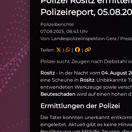
Polizei Rositz ermitte
Polizeireport, 05.08.2
Polizeiberichte
07.08.2025, 08:43 Uhr
Von: Landespolizeiinspektion Gera / Pres
Teilen:
|
|
|
Polizei sucht Zeugen nach Diebstahl
Rositz
- In der Nacht vom
04. August 2
eine Scheune in
Rositz
. Unbekannte T
entwendeten Werkzeuge sowie verschi
Beuteschaden
wird auf einen hohen dr
Ermittlungen der Polizei
Die Täter konnten unerkannt entkomm
eingeleitet. Aktuell gibt es keine Hinw
Bevölkerung um Mithilfe: Zeugen, die 