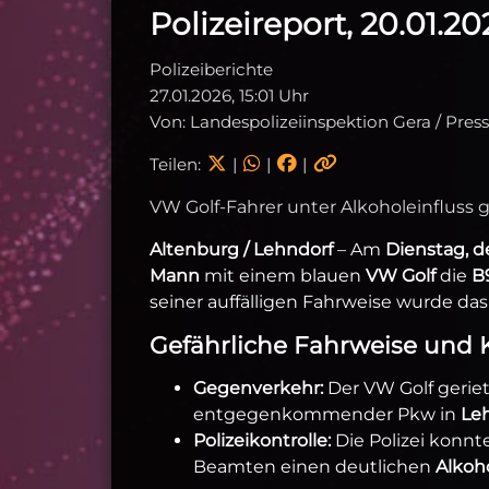
Polizeireport, 20.01.20
Polizeiberichte
27.01.2026, 15:01 Uhr
Von: Landespolizeiinspektion Gera / Pres
Teilen:
|
|
|
VW Golf-Fahrer unter Alkoholeinfluss
Altenburg / Lehndorf
– Am
Dienstag, d
Mann
mit einem blauen
VW Golf
die
B
seiner auffälligen Fahrweise wurde das
Gefährliche Fahrweise und K
Gegenverkehr:
Der VW Golf gerie
entgegenkommender Pkw in
Le
Polizeikontrolle:
Die Polizei konnte
Beamten einen deutlichen
Alkoh