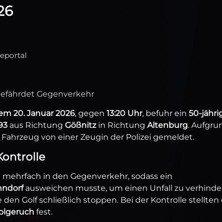
26
seportal
 gefährdet Gegenverkehr
em 20. Januar 2026
, gegen
13:20 Uhr
, befuhr ein
50-jähri
93
aus Richtung
Gößnitz
in Richtung
Altenburg
. Aufgru
 Fahrzeug von einer Zeugin der Polizei gemeldet.
ontrolle
t mehrfach in den Gegenverkehr, sodass ein
hndorf
ausweichen musste, um einen Unfall zu verhinde
 den Golf schließlich stoppen. Bei der Kontrolle stellten 
olgeruch
fest.