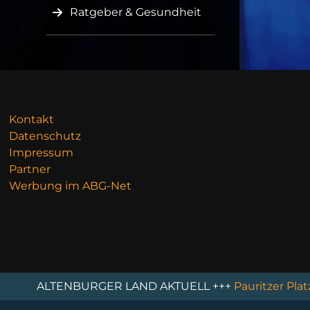
Ratgeber & Gesundheit
Kontakt
Datenschutz
Impressum
Partner
Werbung im ABG-Net
TENBURGER LAND AKTUELL +++
Pauritzer Platz wird a