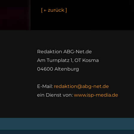
[
←
z
u
r
ü
c
k
]
Redaktion ABG-Net.de
Am Turnplatz 1, OT Kosma
04600 Altenburg
E-Mail:
redaktion@abg-net.de
ein Dienst von:
www.isp-media.de