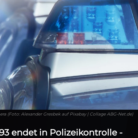
Gera (Foto: Alexander Gresbek auf Pixabay | Collage ABG-Net.de)
93 endet in Polizeikontrolle -