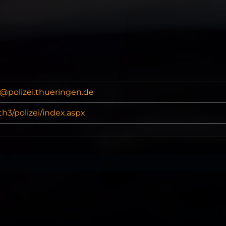
g@polizei.thueringen.de
h3/polizei/index.aspx