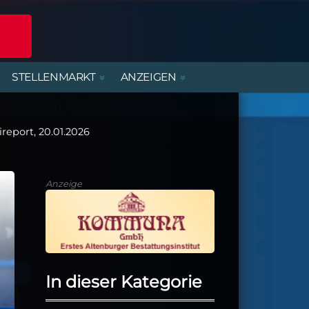
STELLENMARKT
ANZEIGEN
POLIZEIREPORT
ERLEBNISANGEBOTE
DIENSTLEISTUNGEN
BEREITSCHAFTSDIENSTE
MIETWOHNUNGEN
FERIENJOBS- UND
PRAKTIKANTENBÖRSE
ireport, 20.01.2026
ALTENBURGER UNTERWEGS
PARTY, MUSIK & KONZERTE
HANDWERK
KIRCHE & GEMEINDEN
Anzeige
In dieser Kategorie