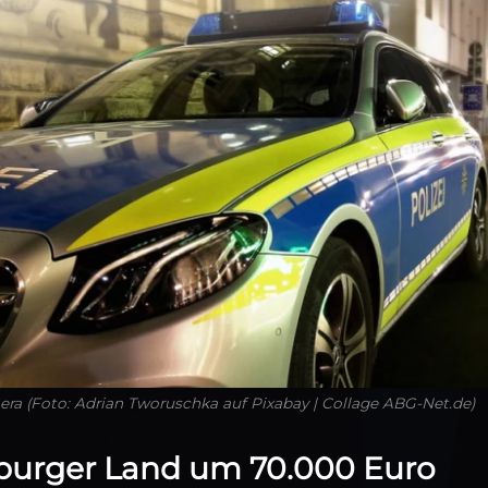
Gera (Foto: Adrian Tworuschka auf Pixabay | Collage ABG-Net.de)
burger Land um 70.000 Euro