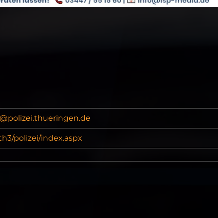
g@polizei.thueringen.de
h3/polizei/index.aspx