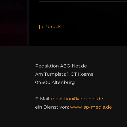
[
←
z
u
r
ü
c
k
]
Redaktion ABG-Net.de
Am Turnplatz 1, OT Kosma
04600 Altenburg
E-Mail:
redaktion@abg-net.de
ein Dienst von:
www.isp-media.de