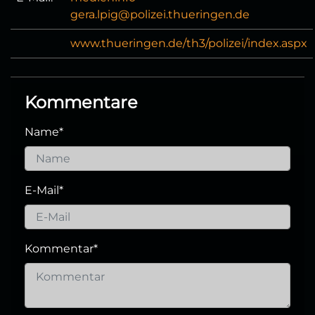
gera.lpig@polizei.thueringen.de
www.thueringen.de/th3/polizei/index.aspx
Kommentare
Name
*
E-Mail
*
Kommentar
*