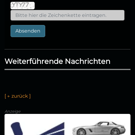
Absenden
Weiterführende Nachrichten
[
←
z
u
r
ü
c
k
]
Anzeige