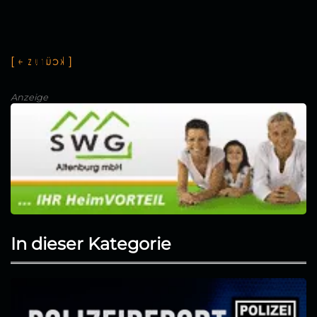
[
←
z
u
r
ü
c
k
]
Anzeige
In dieser Kategorie