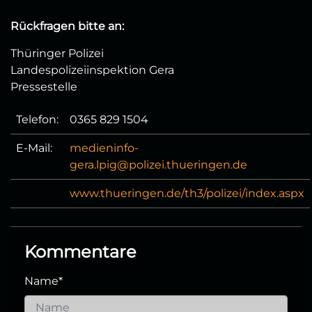
Rückfragen bitte an:
Thüringer Polizei
Landespolizeiinspektion Gera
Pressestelle
Telefon:
0365 829 1504
E-Mail:
medieninfo-
gera.lpig@polizei.thueringen.de
www.thueringen.de/th3/polizei/index.aspx
Kommentare
Name
*