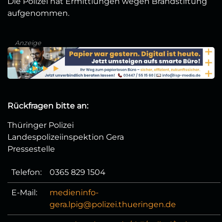
Die Polizei hat Ermittlungen wegen Brandstiftung
aufgenommen.
Anzeige
Rückfragen bitte an:
Thüringer Polizei
Landespolizeiinspektion Gera
Pressestelle
Telefon:
0365 829 1504
E-Mail:
medieninfo-
gera.lpig@polizei.thueringen.de