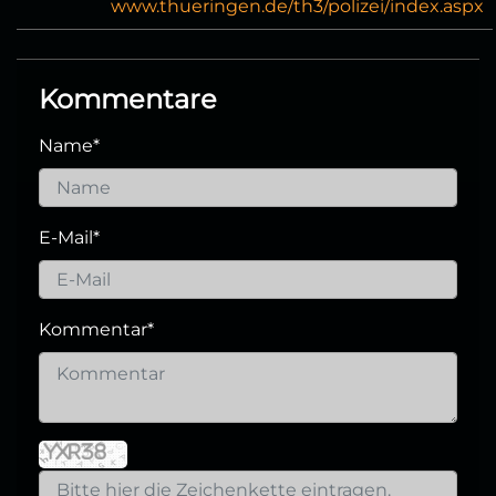
www.thueringen.de/th3/polizei/index.aspx
Kommentare
Name
*
E-Mail
*
Kommentar
*