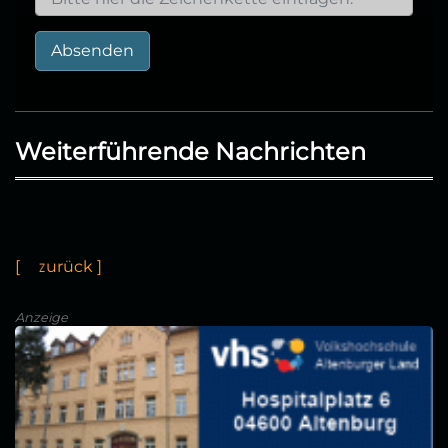
Absenden
Weiterführende Nachrichten
[
←
z
u
r
c
k
]
Anzeige