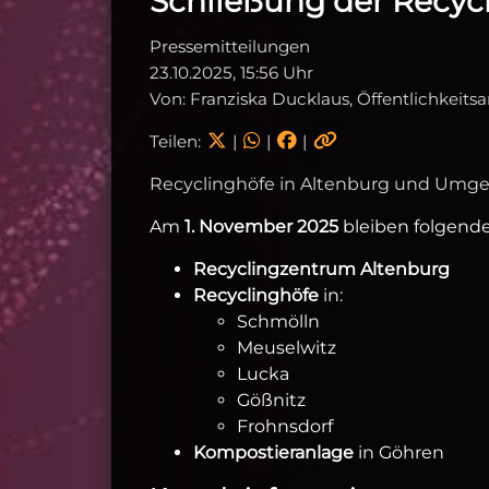
Schließung der Recyc
Pressemitteilungen
23.10.2025, 15:56 Uhr
Von: Franziska Ducklaus, Öffentlichkeits
Teilen:
|
|
|
Recyclinghöfe in Altenburg und Umg
Am
1. November 2025
bleiben folgende
Recyclingzentrum Altenburg
Recyclinghöfe
in:
Schmölln
Meuselwitz
Lucka
Gößnitz
Frohnsdorf
Kompostieranlage
in Göhren