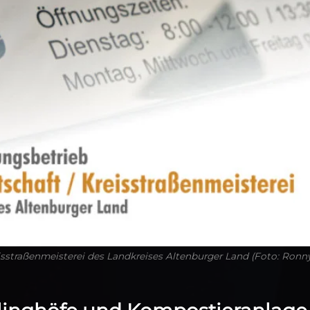
eisstraßenmeisterei des Landkreises Altenburger Land (Foto: Ronn