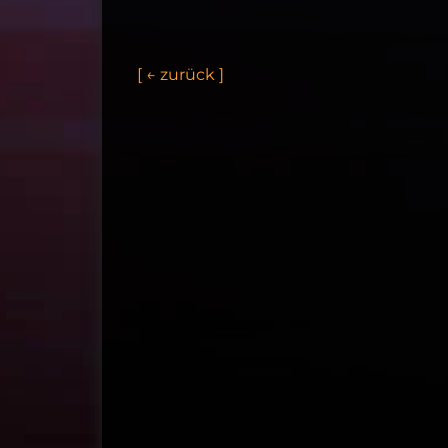
[
←
z
u
r
ü
c
k
]