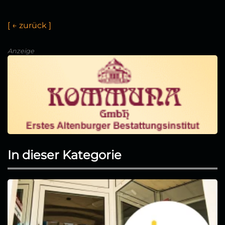
[
←
z
u
r
ü
c
k
]
Anzeige
In dieser Kategorie