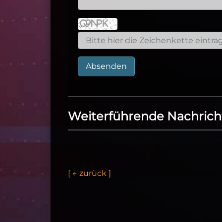
Absenden
Weiterführende Nachrich
[
←
z
u
r
ü
c
k
]