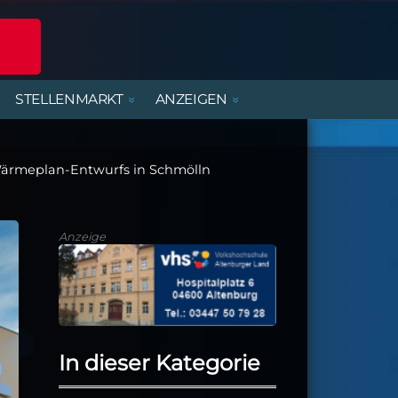
STELLENMARKT
ANZEIGEN
POLIZEIREPORT
ERLEBNISANGEBOTE
DIENSTLEISTUNGEN
BEREITSCHAFTSDIENSTE
MIETWOHNUNGEN
FERIENJOBS- UND
PRAKTIKANTENBÖRSE
Wärmeplan-Entwurfs in Schmölln
ALTENBURGER UNTERWEGS
PARTY, MUSIK & KONZERTE
HANDWERK
KIRCHE & GEMEINDEN
Anzeige
In dieser Kategorie