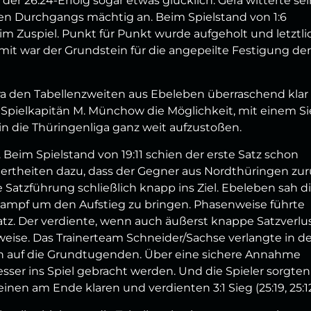
der 26:24-Erfolg sogar etwas glücklich. Gera witterte se
n Durchgangs mächtig an. Beim Spielstand von 1:6
m Zuspiel. Punkt für Punkt wurde aufgeholt und letztli
mit war der Grundstein für die angepeilte Festigung der
ra den Tabellenzweiten aus Ebeleben überraschend klar
 Spielkapitän M. Münchow die Möglichkeit, mit einem S
n die Thüringenliga ganz weit aufzustoßen.
 Beim Spielstand von 19:11 schien der erste Satz schon
ertheiten dazu, dass der Gegner aus Nordthüringen zu
e Satzführung schließlich knapp ins Ziel. Ebeleben sah d
ampf um den Aufstieg zu bringen. Phasenweise führte
tz. Der verdiente, wenn auch äußerst knappe Satzverlu
elweise. Das Trainerteam Schneider/Sachse verlangte in d
on auf die Grundtugenden. Über eine sichere Annahme
esser ins Spiel gebracht werden. Und die Spieler sorgten
einen am Ende klaren und verdienten 3:1 Sieg (25:19, 25:12