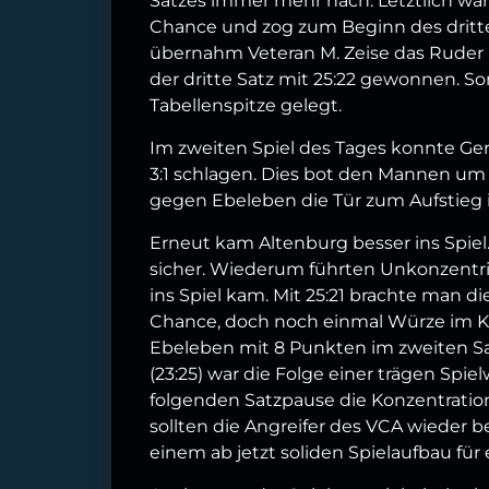
Satzes immer mehr nach. Letztlich war 
Chance und zog zum Beginn des dritte
übernahm Veteran M. Zeise das Ruder i
der dritte Satz mit 25:22 gewonnen. So
Tabellenspitze gelegt.
Im zweiten Spiel des Tages konnte Ge
3:1 schlagen. Dies bot den Mannen um
gegen Ebeleben die Tür zum Aufstieg i
Erneut kam Altenburg besser ins Spiel.
sicher. Wiederum führten Unkonzentri
ins Spiel kam. Mit 25:21 brachte man di
Chance, doch noch einmal Würze im K
Ebeleben mit 8 Punkten im zweiten Sa
(23:25) war die Folge einer trägen Spi
folgenden Satzpause die Konzentrati
sollten die Angreifer des VCA wieder b
einem ab jetzt soliden Spielaufbau für 