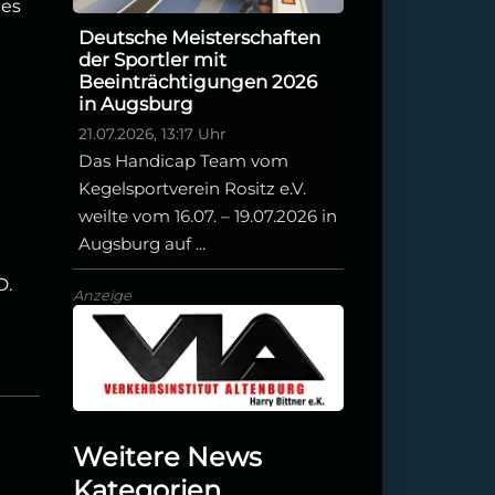
 es
Deutsche Meisterschaften
der Sportler mit
Beeinträchtigungen 2026
d
in Augsburg
21.07.2026, 13:17 Uhr
Das Handicap Team vom
Kegelsportverein Rositz e.V.
weilte vom 16.07. – 19.07.2026 in
Augsburg auf ...
D.
Anzeige
Weitere News
Kategorien