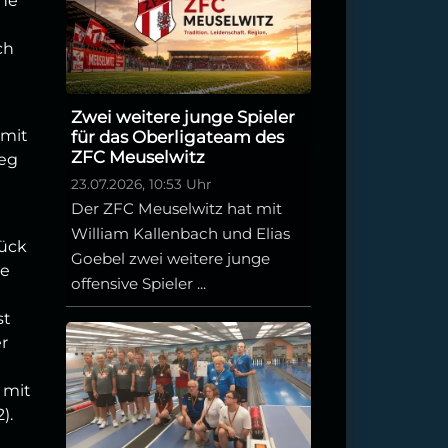
ine
ch
Zwei weitere junge Spieler
 mit
für das Oberligateam des
ZFC Meuselwitz
ieg
23.07.2026, 10:53 Uhr
Der ZFC Meuselwitz hat mit
William Kallenbach und Elias
rück
Goebel zwei weitere junge
ie
offensive Spieler ...
st
er
 mit
).