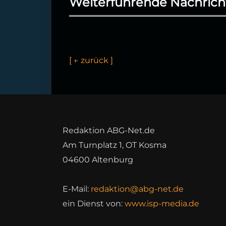
Weiterführende Nachrich
[
←
z
u
ü
c
k
]
Redaktion ABG-Net.de
Am Turnplatz 1, OT Kosma
04600 Altenburg
E-Mail:
redaktion@abg-net.de
ein Dienst von:
www.isp-media.de