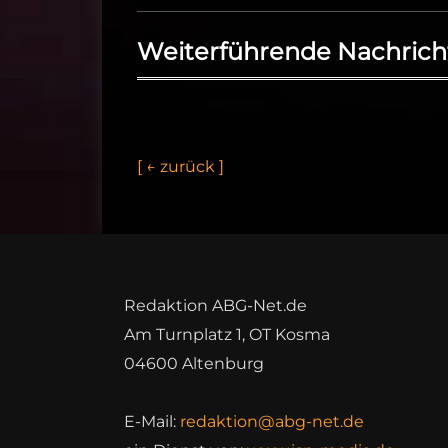
Weiterführende Nachrich
[
←
z
u
r
ü
c
k
]
Redaktion ABG-Net.de
Am Turnplatz 1, OT Kosma
04600 Altenburg
E-Mail:
redaktion@abg-net.de