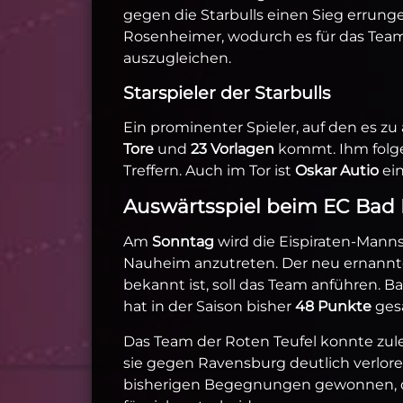
gegen die Starbulls einen Sieg errun
Rosenheimer, wodurch es für das Tea
auszugleichen.
Starspieler der Starbulls
Ein prominenter Spieler, auf den es zu a
Tore
und
23 Vorlagen
kommt. Ihm fol
Treffern. Auch im Tor ist
Oskar Autio
ein
Auswärtsspiel beim EC Ba
Am
Sonntag
wird die Eispiraten-Manns
Nauheim anzutreten. Der neu ernannt
bekannt ist, soll das Team anführen. 
hat in der Saison bisher
48 Punkte
ges
Das Team der Roten Teufel konnte zul
sie gegen Ravensburg deutlich verlore
bisherigen Begegnungen gewonnen, do