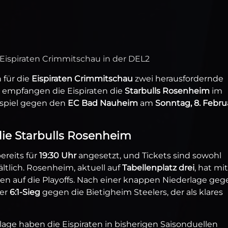
 Eispiraten Crimmitschau in der DEL2
für die
Eispiraten Crimmitschau
zwei herausfordernde
, empfangen die Eispiraten die
Starbulls Rosenheim
im
sspiel gegen den
EC Bad Nauheim
am
Sonntag, 8. Febru
ie Starbulls Rosenheim
ereits für
19:30 Uhr
angesetzt, und Tickets sind sowohl
ltlich. Rosenheim, aktuell auf
Tabellenplatz drei
, hat mi
en auf die Playoffs. Nach einer knappen Niederlage geg
der
6:1-Sieg
gegen die Bietigheim Steelers, der als klares
lage haben die Eispiraten in bisherigen Saisonduellen