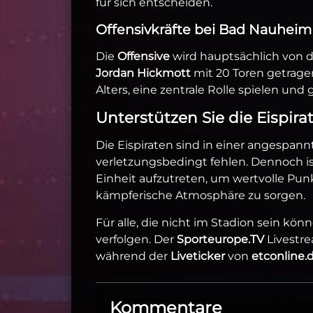
für sich entscheiden.
Offensivkräfte bei Bad Nauheim
Die
Offensive
wird hauptsächlich von 
Jordan Hickmott
mit 20 Toren getragen
Alters, eine zentrale Rolle spielen und 
Unterstützen Sie die Eispira
Die Eispiraten sind in einer angespann
verletzungsbedingt fehlen. Dennoch is
Einheit aufzutreten, um wertvolle Punk
kämpferische Atmosphäre zu sorgen.
Für alle, die nicht im Stadion sein kön
verfolgen. Der
Sporteurope.TV
Livestre
während der
Liveticker
von
etconline.
Kommentare