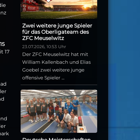
die
anz
Zwei weitere junge Spieler
für das Oberligateam des
ZFC Meuselwitz
15
23.07.2026, 10:53 Uhr
t 17
Der ZFC Meuselwitz hat mit
William Kallenbach und Elias
Goebel zwei weitere junge
offensive Spieler ...
Bad
ler
nd
end
der
park
Deutsche Meisterschaften