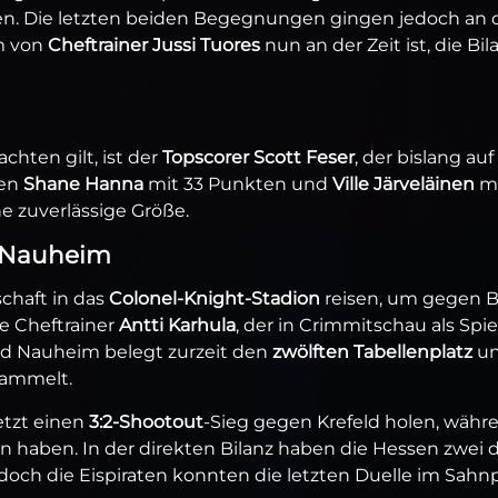
gen. Die letzten beiden Begegnungen gingen jedoch an 
m von
Cheftrainer Jussi Tuores
nun an der Zeit ist, die Bil
chten gilt, ist der
Topscorer Scott Feser
, der bislang auf
gen
Shane Hanna
mit 33 Punkten und
Ville Järveläinen
mi
e zuverlässige Größe.
d Nauheim
chaft in das
Colonel-Knight-Stadion
reisen, um gegen 
e Cheftrainer
Antti Karhula
, der in Crimmitschau als Spie
Bad Nauheim belegt zurzeit den
zwölften Tabellenplatz
u
ammelt.
etzt einen
3:2-Shootout
-Sieg gegen Krefeld holen, währ
n haben. In der direkten Bilanz haben die Hessen zwei 
ch die Eispiraten konnten die letzten Duelle im Sahn