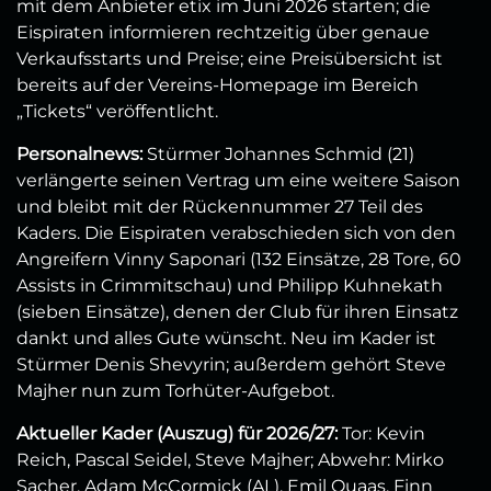
mit dem Anbieter etix im Juni 2026 starten; die
Eispiraten informieren rechtzeitig über genaue
Verkaufsstarts und Preise; eine Preisübersicht ist
bereits auf der Vereins‑Homepage im Bereich
„Tickets“ veröffentlicht.
Personalnews:
Stürmer Johannes Schmid (21)
verlängerte seinen Vertrag um eine weitere Saison
und bleibt mit der Rückennummer 27 Teil des
Kaders. Die Eispiraten verabschieden sich von den
Angreifern Vinny Saponari (132 Einsätze, 28 Tore, 60
Assists in Crimmitschau) und Philipp Kuhnekath
(sieben Einsätze), denen der Club für ihren Einsatz
dankt und alles Gute wünscht. Neu im Kader ist
Stürmer Denis Shevyrin; außerdem gehört Steve
Majher nun zum Torhüter‑Aufgebot.
Aktueller Kader (Auszug) für 2026/27:
Tor: Kevin
Reich, Pascal Seidel, Steve Majher; Abwehr: Mirko
Sacher, Adam McCormick (AL), Emil Quaas, Finn