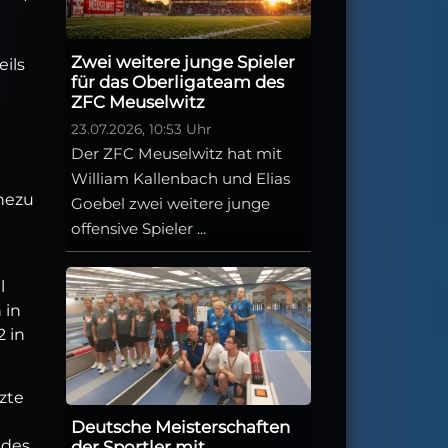
n
Zwei weitere junge Spieler
ils
für das Oberligateam des
ZFC Meuselwitz
23.07.2026, 10:53 Uhr
Der ZFC Meuselwitz hat mit
William Kallenbach und Elias
ahezu
Goebel zwei weitere junge
offensive Spieler ...
l
 in
2 in
zte
Deutsche Meisterschaften
ndes
der Sportler mit