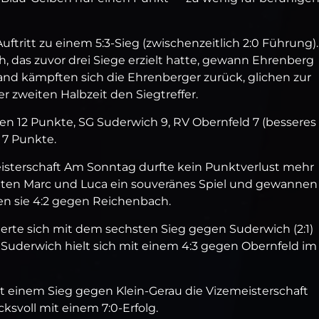
uftritt zu einem 5:3‑Sieg (zwischenzeitlich 2:0 Führung)
 das zuvor drei Siege erzielt hatte, gewann Ehrenberg
nd kämpften sich die Ehrenberger zurück, glichen zur
er zweiten Halbzeit den Siegtreffer.
en 12 Punkte, SG Suderwich 9, RV Obernfeld 7 (besseres
 7 Punkte.
sterschaft Am Sonntag durfte kein Punktverlust mehr
en Marc und Luca ein souveränes Spiel und gewannen 
gten sie 4:2 gegen Reichenbach.
herte sich mit dem sechsten Sieg gegen Suderwich (2:1)
l. Suderwich hielt sich mit einem 4:3 gegen Obernfeld im
t einem Sieg gegen Klein‑Gerau die Vizemeisterschaft
ksvoll mit einem 7:0‑Erfolg.