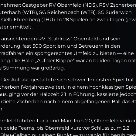
eilnehmer: Gastgeber RV Obernfeld (NDS), RSV Zscherbe
auterbach (WTB), SG Reichenbach (WTB), SG Suderwich
elb Ehrenberg (THÜ). In 28 Spielen an zwei Tagen (jewe
er ermittelt.
ausrichtenden RV „Stahlross“ Obernfeld und sein
rderung, fast 500 Sportlern und Betreuern in den
tradfahren ein sportgerechtes Umfeld zu bieten — eine
lang. Die Halle „Auf der Klappe“ war an beiden Tagen n
die Stimmung war großartig.
r Auftakt gestaltete sich schwer: Im ersten Spiel traf
cherben (Vorjahreszweiter). In einem hochklassigen Spie
us, ging vor der Halbzeit 2:1 in Führung, kassierte jedoch
 erzielte Zscherben nach einem abgefangenen Ball das 3:
n.
nfeld führten Luca und Marc früh 2:0, Obernfeld verkür
sich beide Teams, bis Obernfeld kurz vor Schluss zum 2:2
e Blau‑Gelben nur einen Punkt — zu wenig für beruhige