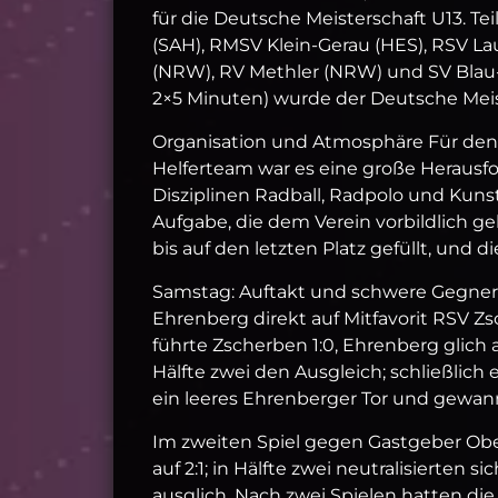
für die Deutsche Meisterschaft U13. T
(SAH), RMSV Klein‑Gerau (HES), RSV L
(NRW), RV Methler (NRW) und SV Blau‑G
2×5 Minuten) wurde der Deutsche Meist
Organisation und Atmosphäre Für den 
Helferteam war es eine große Herausfo
Disziplinen Radball, Radpolo und Kuns
Aufgabe, die dem Verein vorbildlich ge
bis auf den letzten Platz gefüllt, und 
Samstag: Auftakt und schwere Gegner De
Ehrenberg direkt auf Mitfavorit RSV Zs
führte Zscherben 1:0, Ehrenberg glich a
Hälfte zwei den Ausgleich; schließlich
ein leeres Ehrenberger Tor und gewan
Im zweiten Spiel gegen Gastgeber Ober
auf 2:1; in Hälfte zwei neutralisierten 
ausglich. Nach zwei Spielen hatten di