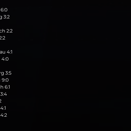
 6:0
 3:2
h 2:2
2:2
au 4:1
 4:0
g 3:5
 9:0
h 6:1
3:4
2
4:1
4:2
1