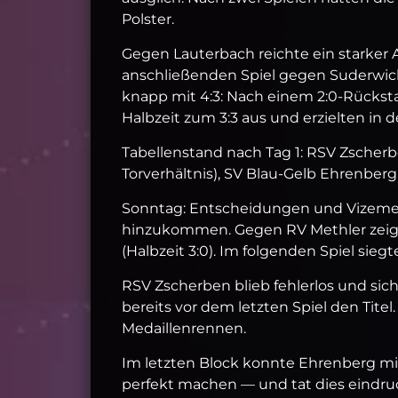
Polster.
Gegen Lauterbach reichte ein starker A
anschließenden Spiel gegen Suderwich,
knapp mit 4:3: Nach einem 2:0‑Rücksta
Halbzeit zum 3:3 aus und erzielten in d
Tabellenstand nach Tag 1: RSV Zscherb
Torverhältnis), SV Blau‑Gelb Ehrenberg
Sonntag: Entscheidungen und Vizemei
hinzukommen. Gegen RV Methler zeigt
(Halbzeit 3:0). Im folgenden Spiel sie
RSV Zscherben blieb fehlerlos und sic
bereits vor dem letzten Spiel den Tite
Medaillenrennen.
Im letzten Block konnte Ehrenberg mi
perfekt machen — und tat dies eindruc