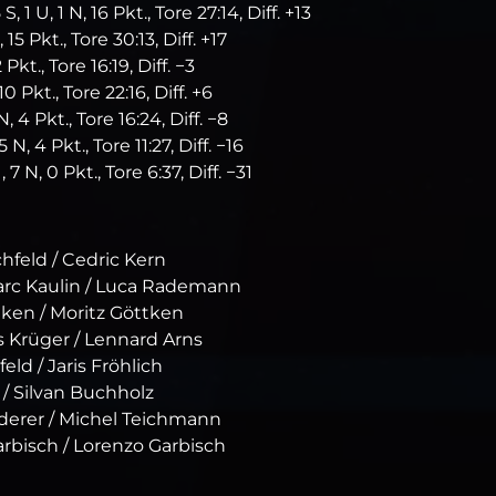
1 U, 1 N, 16 Pkt., Tore 27:14, Diff. +13
5 Pkt., Tore 30:13, Diff. +17
Pkt., Tore 16:19, Diff. −3
0 Pkt., Tore 22:16, Diff. +6
 4 Pkt., Tore 16:24, Diff. −8
, 4 Pkt., Tore 11:27, Diff. −16
 N, 0 Pkt., Tore 6:37, Diff. −31
hfeld / Cedric Kern
arc Kaulin / Luca Rademann
ken / Moritz Göttken
 Krüger / Lennard Arns
ld / Jaris Fröhlich
/ Silvan Buchholz
derer / Michel Teichmann
rbisch / Lorenzo Garbisch