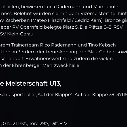
imal liefen, bewiesen Luca Rademann und Marc Kaulin
rness. Belohnt wurden sie mit dem Vizemeistertitel hint
 Zscherben (Mateo Hirschfeld / Cedric Kern). Bronze g
ber RV Obernfeld belegte Platz 5. Die Plätze 6–8: RSV
V Klein‑Gerau.
ihrem Trainerteam Rico Rademann und Tino Kebsch
 hatten außerdem der treue Anhang der Blau‑Gelben sow
lschendorf. Erwähnenswert sind zudem die vielen
in der Ehrenberger Mehrzweckhalle.
e Meisterschaft U13,
Schulsporthalle „Auf der Klappe“, Auf der Klappe 39, 3711
 N, 21 Pkt., Tore 29:7, Diff. +22