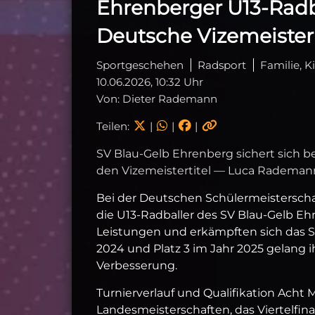
Ehrenberger U13‑Rad
Deutsche Vizemeister
Sportgeschehen
Radsport
Familie, 
10.06.2026, 10:32 Uhr
Von: Dieter Rademann
Teilen:
|
|
|
SV Blau‑Gelb Ehrenberg sichert sich b
den Vizemeistertitel — Luca Rademann 
Bei der Deutschen Schülermeisterschaf
die U13‑Radballer des SV Blau‑Gelb E
Leistungen und erkämpften sich das Si
2024 und Platz 3 im Jahr 2025 gelang 
Verbesserung.
Turnierverlauf und Qualifikation Acht
Landesmeisterschaften, das Viertelfin