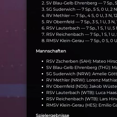
SV Blau‑Gelb Ehrenberg — 7 Sp., 5 S, 
SG Suderwich — 7 Sp., 5 S, 0 U, 2 N, 1
RV Methler — 7 Sp., 4 S, 0 U, 3 N, 12 
RV Obernfeld — 7 Sp., 3 S, 1 U, 3 N, 1
RSV Lauterbach — 7 Sp., 1 S, 1 U, 5 N,
RSV Reichenbach — 7 Sp., 1 S, 1 U, 5 N
RMSV Klein‑Gerau — 7 Sp., 0 S, 0 U, 7
Mannschaften
RSV Zscherben (SAH): Mateo Hirsc
SV Blau‑Gelb Ehrenberg (THÜ): M
SG Suderwich (NRW): Amelie Gött
RV Methler (NRW): Lorenz Mathias
RV Obernfeld (NDS): Jakob Wüstefe
RSV Lauterbach (WTB): Luca Haas 
RSV Reichenbach (WTB): Lars Hin
RMSV Klein‑Gerau (HES): Emilio Ga
Spielergebnisse