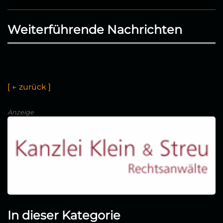
Weiterführende Nachrichten
[
←
u
r
ü
k
]
Anzeige
In dieser Kategorie