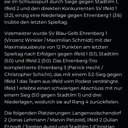
sie im Schlussspurt durch Siege gegen Stadtilm 1,
Ilfeld 2 und den direkten Konkurrenten SV Ilfeld 1
(3:2); einzig eine Niederlage gegen Ehrenberg 1 (3:6)
trübte den letzten Spieltag.
Vizemeister wurde SV Blau‑Gelb Ehrenberg 1
(Vinzenz Winkler / Maximilian Schmidt) mit der
Maximalausbeute von 12 Punkten am letzten
Spieltag nach Erfolgen gegen Ilfeld 1 (5:1), Stadtilm
(5:0) und Ilfeld 2 (5:0). Das Ehrenberg‑Trio
komplettierte Ehrenberg 3 (Patrick Hecht /
Christopher Schicht), das mit einem 5:2‑Sieg gegen
Ilfeld 1 das Team aus Ilfeld vom Podest verdrängte.
Ilfeld 1 erlebte einen schwierigen Abschluss mit nur
einem Sieg (5:0 gegen Stadtilm 1) und drei
Niederlagen, wodurch sie auf Rang 4 zurückfielen.
Die folgenden Platzierungen: Langenwolschendorf
2 (Jonas Lehmann / Marvin Petzold), Ilfeld 2 (Julian
Etzrodt / Torsten Aurin) und Stadtilm 1 (Christian