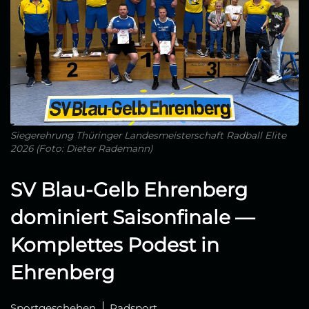
Siegerehrung Thüringer Landesmeisterschaft Radball Elite
2026 (Foto: Dieter Rademann)
SV Blau‑Gelb Ehrenberg
dominiert Saisonfinale —
Komplettes Podest in
Ehrenberg
Sportgeschehen
Radsport