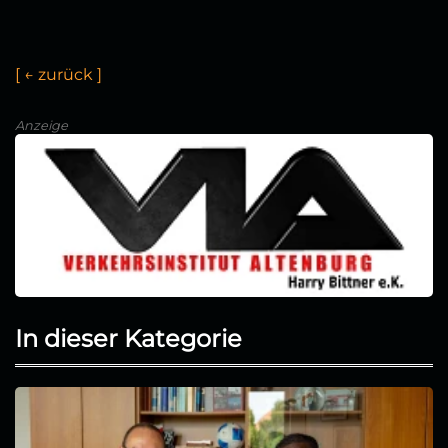
[
←
u
r
ü
c
k
]
Anzeige
In dieser Kategorie