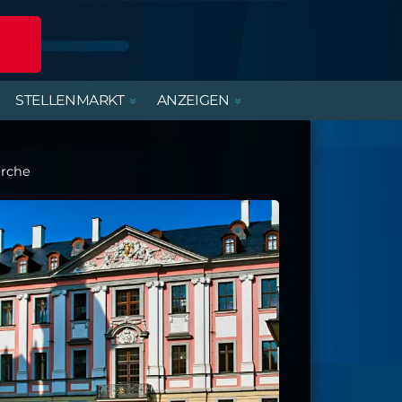
STELLENMARKT
ANZEIGEN
POLIZEIREPORT
ERLEBNISANGEBOTE
DIENSTLEISTUNGEN
BEREITSCHAFTSDIENSTE
MIETWOHNUNGEN
FERIENJOBS- UND
PRAKTIKANTENBÖRSE
irche
ALTENBURGER UNTERWEGS
PARTY, MUSIK & KONZERTE
HANDWERK
KIRCHE & GEMEINDEN