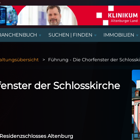
e
RANCHENBUCH
SUCHEN | FINDEN
IMMOBILIEN
REGIONALE NACHRICHTEN
AUSSTELLUNGEN, LESUNGEN &
AUS- UND WEITERBILDUNG
BEGEGNUNGSSTÄTTEN
HÄUSER
AUSBILDUNGSPLÄTZE
VORTRÄGE
altungsübersicht
Führung - Die Chorfenster der Schlossk
RATGEBER & GESUNDHEIT
KIRCHE & GOTTESDIENSTE
GASTRONOMIE
NÜTZLICHES UND WISSENSWERTES
THEATER & KABARETT
enster der Schlosskirche
 Residenzschlosses Altenburg