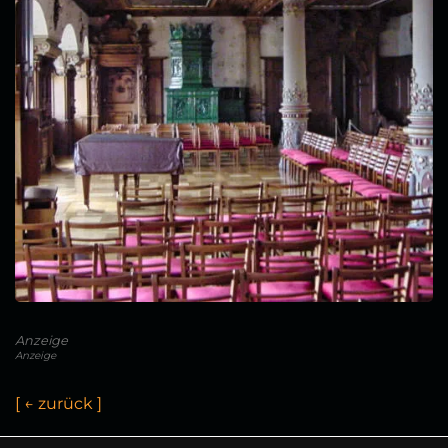
Anzeige
Anzeige
[
←
z
u
r
ü
c
k
]