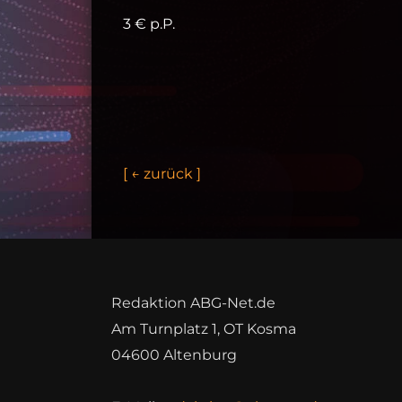
3 € p.P.
[
←
z
u
r
ü
c
k
]
Redaktion ABG-Net.de
Am Turnplatz 1, OT Kosma
04600 Altenburg