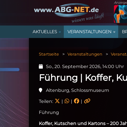
Anzeig
AKTUELLES
VERANSTALTUNGEN
B
STARTSEITE
VERANSTALTUNGSÜBERSICHT
MARKTPLATZ ALTENBURGER LAND
ÄMTER UND BEHÖRDEN IM
ALLE IMMOBILIENANGEBOTE
STELLENANZEIGEN
TRAUERANZEIGEN
ALTENBURGER LAND
Startseite
Veranstaltungen
Veranst
SPORT
FAMILIE, KINDER & JUGEND
HANDEL
DIENSTPLAN KINDERÄRZTE
GEWERBEFLÄCHEN
So., 20. September 2026, 14:00 Uhr
ARCHIV
SPORTVORSCHAU
VEREINE
Führung | Koffer, K
Altenburg, Schlossmuseum
Teilen:
|
|
|
Führung
Koffer, Kutschen und Kartons – 200 