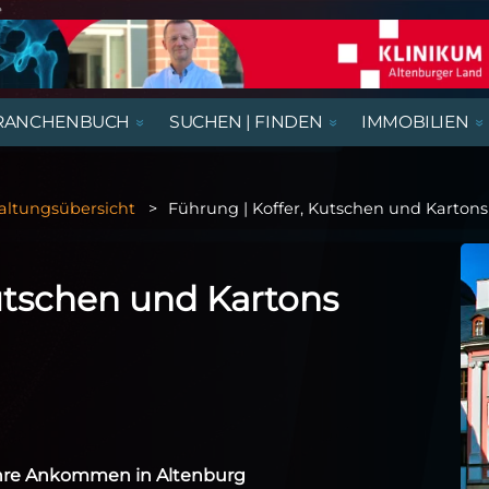
e
RANCHENBUCH
SUCHEN | FINDEN
IMMOBILIEN
REGIONALE NACHRICHTEN
AUSSTELLUNGEN, LESUNGEN &
AUS- UND WEITERBILDUNG
BEGEGNUNGSSTÄTTEN
HÄUSER
AUSBILDUNGSPLÄTZE
VORTRÄGE
altungsübersicht
Führung | Koffer, Kutschen und Kartons
RATGEBER & GESUNDHEIT
KIRCHE & GOTTESDIENSTE
GASTRONOMIE
NÜTZLICHES UND WISSENSWERTES
THEATER & KABARETT
utschen und Kartons
Jahre Ankommen in Altenburg