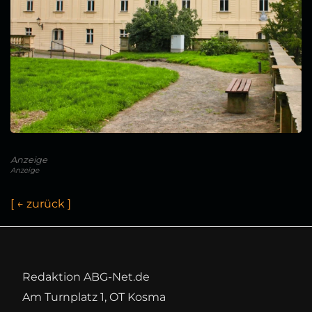
Anzeige
Anzeige
[
←
z
u
r
ü
c
k
]
Redaktion ABG-Net.de
Am Turnplatz 1, OT Kosma