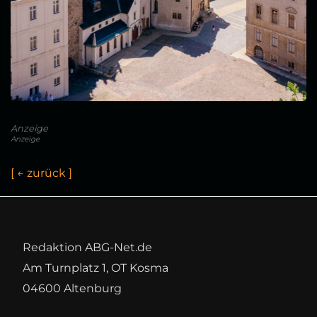
Anzeige
Anzeige
[
←
z
u
r
ü
c
k
]
Redaktion ABG-Net.de
Am Turnplatz 1, OT Kosma
04600 Altenburg