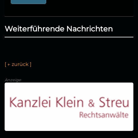
Weiterführende Nachrichten
[
←
z
u
ü
c
k
]
Anzeige