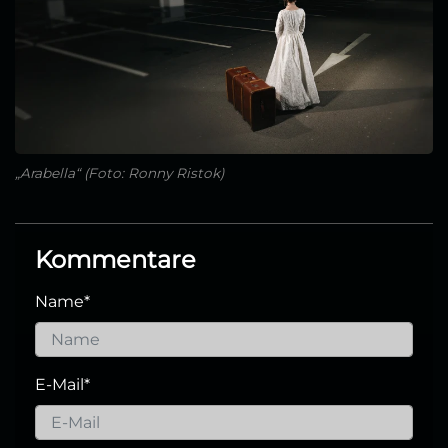
„Arabella“ (Foto: Ronny Ristok)
Kommentare
Name
*
E-Mail
*