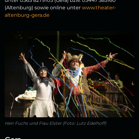
unter 0365 8279105 (Gera) bzw. 03447 585160
(Altenburg) sowie online unter
www.theater-
altenburg-gera.de
Herr Fuchs und Frau Elster (Foto: Lutz Edelhoff)