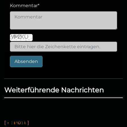
Kommentar
*
Absenden
Weiterführende Nachrichten
[
←
z
u
r
ü
c
k
]