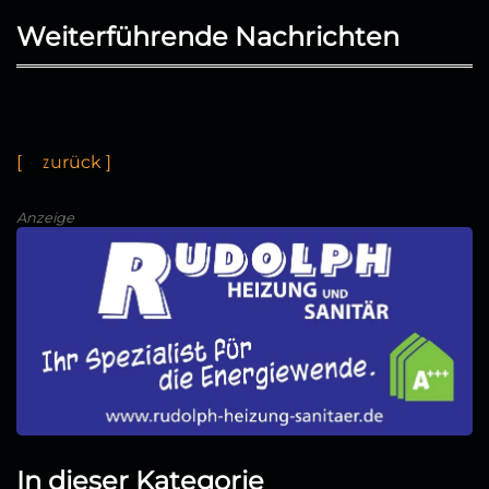
Weiterführende Nachrichten
[
←
z
u
r
ü
c
k
]
Anzeige
In dieser Kategorie