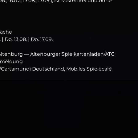
 16.07., 13.08., 17.09.), ist kostenfrei und ohne
läche
| Do. 13.08. | Do. 17.09.
Altenburg — Altenburger Spielkartenladen/ATG
anmeldung
/Cartamundi Deutschland, Mobiles Spielecafé