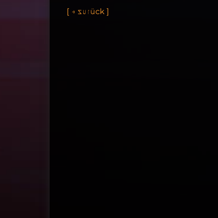
[
←
z
u
r
ü
c
k
]