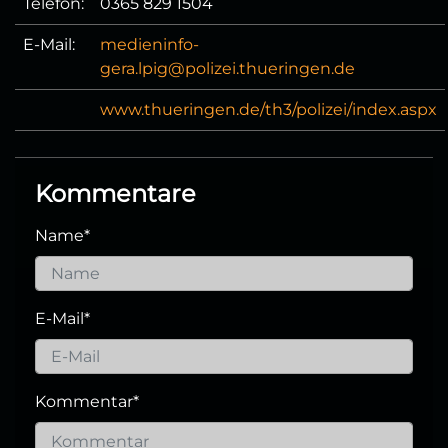
Telefon:
0365 829 1504
E-Mail:
medieninfo-
gera.lpig@polizei.thueringen.de
www.thueringen.de/th3/polizei/index.aspx
Kommentare
Name
*
E-Mail
*
Kommentar
*