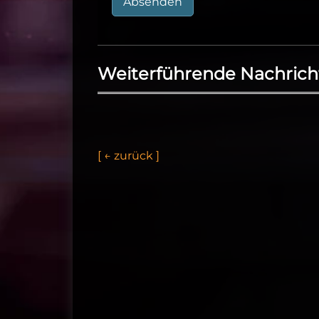
Absenden
Weiterführende Nachrich
[
←
z
u
r
ü
c
k
]