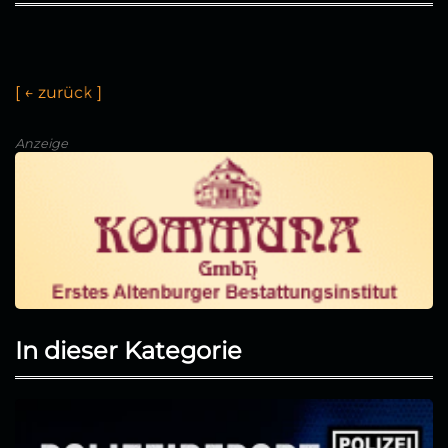
[
←
z
u
r
ü
c
k
]
Anzeige
In dieser Kategorie