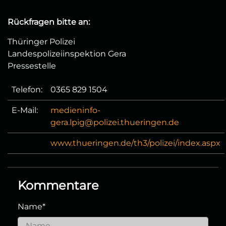
Rückfragen bitte an:
Thüringer Polizei
Landespolizeiinspektion Gera
Pressestelle
Telefon:
0365 829 1504
E-Mail:
medieninfo-
gera.lpig@polizei.thueringen.de
www.thueringen.de/th3/polizei/index.aspx
Kommentare
Name
*