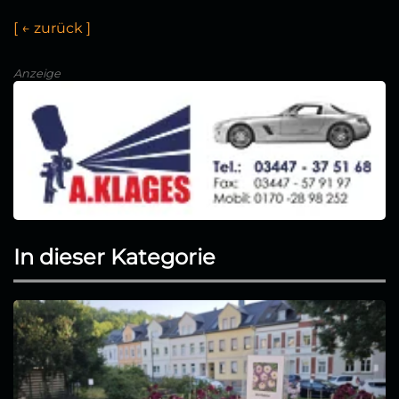
[
←
z
r
ü
c
]
Anzeige
In dieser Kategorie