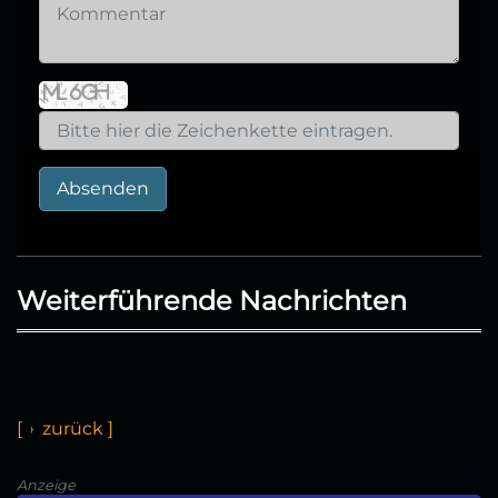
Absenden
Weiterführende Nachrichten
[
←
z
u
ü
c
k
]
Anzeige