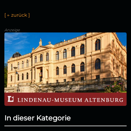
[
←
z
u
r
ü
c
k
]
Anzeige
In dieser Kategorie