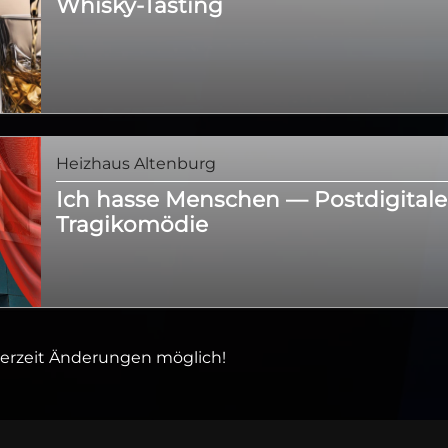
Whisky-Tasting
Heizhaus Altenburg
Ich hasse Menschen — Postdigitale
Tragikomödie
ederzeit Änderungen möglich!