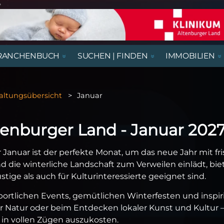
e
RANCHENBUCH
SUCHEN | FINDEN
IMMOBILIEN
REGIONALE NACHRICHTEN
AUSSTELLUNGEN, LESUNGEN &
AUS- UND WEITERBILDUNG
BEGEGNUNGSSTÄTTEN
HÄUSER
AUSBILDUNGSPLÄTZE
VORTRÄGE
altungsübersicht
Januar
RATGEBER & GESUNDHEIT
KIRCHE & GOTTESDIENSTE
GASTRONOMIE
NÜTZLICHES UND WISSENSWERTES
tenburger Land - Januar 202
THEATER & KABARETT
Januar ist der perfekte Monat, um das neue Jahr mit f
die winterliche Landschaft zum Verweilen einlädt, biet
stige als auch für Kulturinteressierte geeignet sind.
 sportlichen Events, gemütlichen Winterfesten und ins
 Natur oder beim Entdecken lokaler Kunst und Kultur – 
 in vollen Zügen auszukosten.