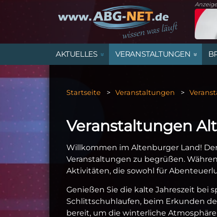
Anzeig
AKTUELLES
VERANSTALTUNGEN
B
STARTSEITE
VERANSTALTUNGSÜBERSICHT
MARKTPLATZ ALTENBURGER LAND
ÄMTER UND BEHÖRDEN IM
ALLE IMMOBILIENANGEBOTE
STELLENANZEIGEN
TRAUERANZEIGEN
ALTENBURGER LAND
Startseite
Veranstaltungen
Veranst
SPORT
FAMILIE, KINDER & JUGEND
HANDEL
DIENSTPLAN KINDERÄRZTE
GEWERBEFLÄCHEN
Veranstaltungen Al
ARCHIV
SPORTVORSCHAU
VEREINE
Willkommen im Altenburger Land! Der 
Veranstaltungen zu begrüßen. Während 
Aktivitäten, die sowohl für Abenteuerlu
Genießen Sie die kalte Jahreszeit bei
Schlittschuhlaufen, beim Erkunden der
bereit, um die winterliche Atmosphäre