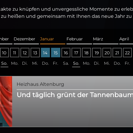
akte zu knüpfen und unvergessliche Momente zu erleben
zu heißen und gemeinsam mit Ihnen das neue Jahr zu f
mber
Dezember
Januar
Februar
März
April
mber
Dezember
10
11
12
13
14
15
16
17
18
19
20
21
22
So.
Mo.
Di.
Mi.
Do.
Fr.
Sa.
So.
Mo.
Di.
Mi.
Do.
Fr.
Heizhaus Altenburg
Und täglich grünt der Tannenbau