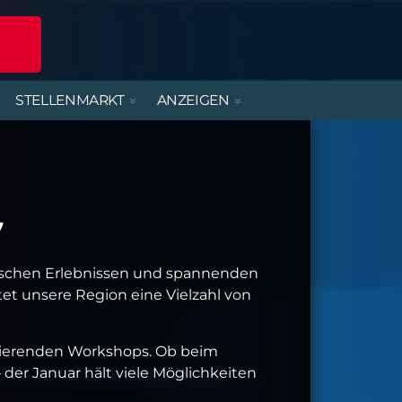
STELLENMARKT
ANZEIGEN
POLIZEIREPORT
ERLEBNISANGEBOTE
DIENSTLEISTUNGEN
BEREITSCHAFTSDIENSTE
MIETWOHNUNGEN
FERIENJOBS- UND
PRAKTIKANTENBÖRSE
ALTENBURGER UNTERWEGS
PARTY, MUSIK & KONZERTE
HANDWERK
KIRCHE & GEMEINDEN
7
rischen Erlebnissen und spannenden
et unsere Region eine Vielzahl von
pirierenden Workshops. Ob beim
der Januar hält viele Möglichkeiten