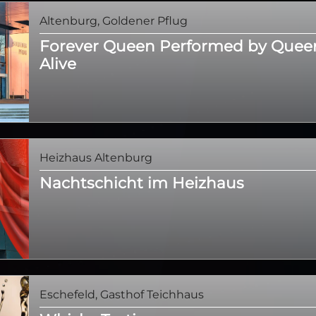
Altenburg, Goldener Pflug
Forever Queen Performed by Quee
Alive
Heizhaus Altenburg
Nachtschicht im Heizhaus
Eschefeld, Gasthof Teichhaus