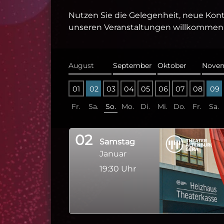
Nutzen Sie die Gelegenheit, neue Kont
unseren Veranstaltungen willkommen 
August
September
Oktober
Nove
August
September
Oktober
Nove
01
02
03
04
05
06
07
08
09
Fr.
Sa.
So.
Mo.
Di.
Mi.
Do.
Fr.
Sa.
02
Samstag
Januar
19:30 Uhr