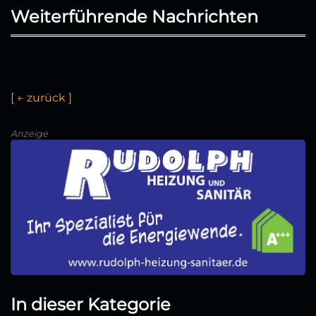
Weiterführende Nachrichten
[
←
z
u
r
ü
c
k
]
Anzeige
In dieser Kategorie