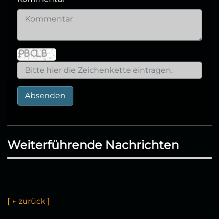
Absenden
Weiterführende Nachrichten
[
←
z
u
ü
c
k
]