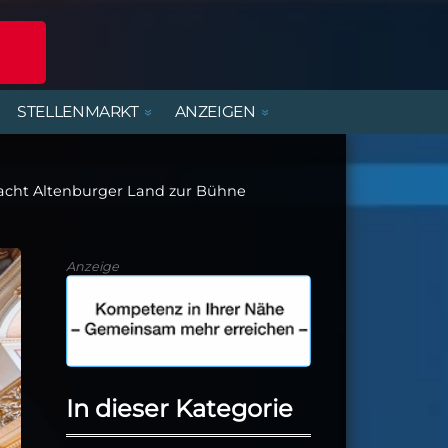
STELLENMARKT
ANZEIGEN
POLIZEIREPORT
ERLEBNISANGEBOTE
DIENSTLEISTUNGEN
BEREITSCHAFTSDIENSTE
MIETWOHNUNGEN
FERIENJOBS- UND
PRAKTIKANTENBÖRSE
cht Altenburger Land zur Bühne
ALTENBURGER UNTERWEGS
PARTY, MUSIK & KONZERTE
HANDWERK
KIRCHE & GEMEINDEN
Anzeige
In dieser Kategorie