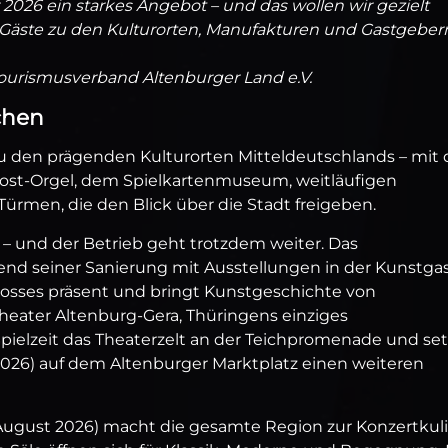
026 ein starkes Angebot – und das wollen wir gezielt
Gäste zu den Kulturorten, Manufakturen und Gastgeber
Tourismusverband Altenburger Land e.V.
echen
u den prägenden Kulturorten Mitteldeutschlands – mit 
Trost‑Orgel, dem Spielkartenmuseum, weitläufigen
rmen, die den Blick über die Stadt freigeben.
e – und der Betrieb geht trotzdem weiter. Das
nd seiner Sanierung mit Ausstellungen in der Kunstga
losses präsent und bringt Kunstgeschichte von
heater Altenburg‑Gera, Thüringens einziges
Spielzeit das Theaterzelt an der Teichpromenade und set
 2026) auf dem Altenburger Marktplatz einen weiteren
. August 2026) macht die gesamte Region zur Konzertkuli