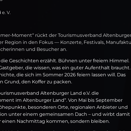
e. V.
er‑Moment“ rückt der Tourismusverband Altenburge
der Region in den Fokus — Konzerte, Festivals, Manufakt
cherinnen und Besucher an.
, die Geschichten erzählt. Bühnen unter freiem Himmel.
astgeber, die wissen, was ein guter Aufenthalt braucht.
ichte, die sich im Sommer 2026 feiern lassen will. Das
in Grund, den Koffer zu packen.
ourismusverband Altenburger Land e.V. die
t im Altenburger Land“. Von Mai bis September
Höhepunkte, besonderen Orte, regionalen Anbieter und
gion unter einem gemeinsamen Dach – und wirbt damit
für einen Nachmittag kommen, sondern bleiben.