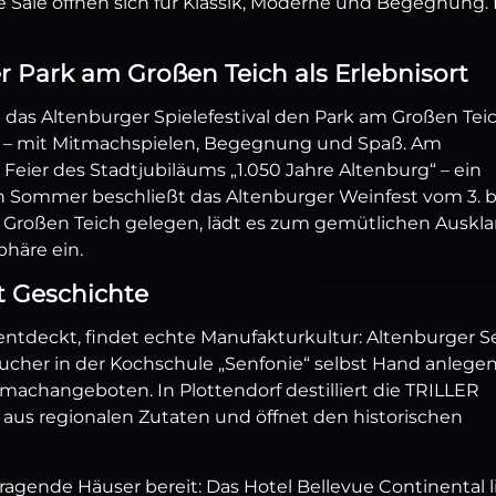
e Säle öffnen sich für Klassik, Moderne und Begegnung. 
er Park am Großen Teich als Erlebnisort
 das Altenburger Spielefestival den Park am Großen Teic
nen – mit Mitmachspielen, Begegnung und Spaß. Am
 Feier des Stadtjubiläums „1.050 Jahre Altenburg“ – ein
en Sommer beschließt das Altenburger Weinfest vom 3. bi
 Großen Teich gelegen, lädt es zum gemütlichen Auskl
häre ein.
t Geschichte
entdeckt, findet echte Manufakturkultur: Altenburger S
cher in der Kochschule „Senfonie“ selbst Hand anlegen
achangeboten. In Plottendorf destilliert die TRILLER
aus regionalen Zutaten und öffnet den historischen
ragende Häuser bereit: Das Hotel Bellevue Continental l