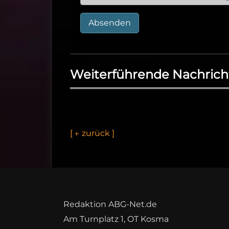
Absenden
Weiterführende Nachrich
[
←
z
u
r
ü
c
k
]
Redaktion ABG-Net.de
Am Turnplatz 1, OT Kosma