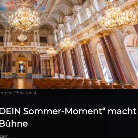
homas Christians)
 „DEIN Sommer‑Moment“ macht
 Bühne
ngen