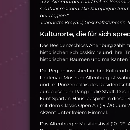
„Das Altenburger Land hat im Sommer 2
sichtbar machen. Die Kampagne führt 
der Region.“
Jeannette Kreyßel, Geschäftsführerin 
Kulturorte, die für sich spr
Das Residenzschloss Altenburg zählt z
historischen Schlosskirche und ihrer 
historischen Räumen und markanten Tü
Die Region investiert in ihre Kulturort
Lindenau‑Museum Altenburg ist währe
und im Prinzenpalais des Residenzsch
europäischem Rang in die Stadt. Das T
Fünf‑Sparten‑Haus, bespielt in dieser 
mit dem Classic Open Air (19./20. Juni
Akzent unter freiem Himmel.
Das Altenburger Musikfestival (10.–29