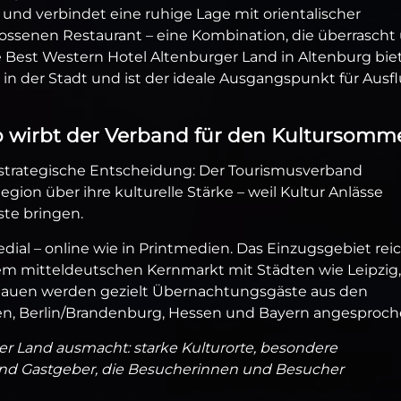
 und verbindet eine ruhige Lage mit orientalischer
ossenen Restaurant – eine Kombination, die überrascht
te Best Western Hotel Altenburger Land in Altenburg bie
n der Stadt und ist der ideale Ausgangspunkt für Ausf
So wirbt der Verband für den Kultursomm
 strategische Entscheidung: Der Tourismusverband
Region über ihre kulturelle Stärke – weil Kultur Anlässe
te bringen.
al – online wie in Printmedien. Das Einzugsgebiet rei
em mitteldeutschen Kernmarkt mit Städten wie Leipzig,
 Plauen werden gezielt Übernachtungsgäste aus den
en, Berlin/Brandenburg, Hessen und Bayern angesproch
ger Land ausmacht: starke Kulturorte, besondere
und Gastgeber, die Besucherinnen und Besucher