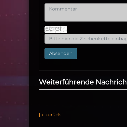
Absenden
Weiterführende Nachrich
[
←
z
u
r
ü
c
k
]