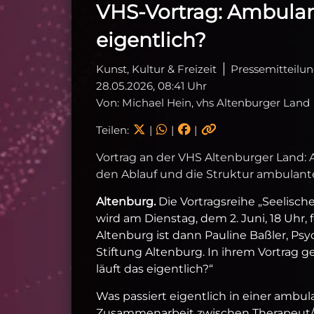
VHS-Vortrag: Ambulant
eigentlich?
Kunst, Kultur & Freizeit
Pressemitteilu
28.05.2026, 08:41 Uhr
Von: Michael Hein, vhs Altenburger Land
Teilen:
|
|
|
Vortrag an der VHS Altenburger Land: A
den Ablauf und die Struktur ambulant
Altenburg.
Die Vortragsreihe „Seelisc
wird am Dienstag, dem 2. Juni, 18 Uhr, 
Altenburg ist dann Pauline Baßler, Ps
Stiftung Altenburg. In ihrem Vortrag g
läuft das eigentlich?“
Was passiert eigentlich in einer ambul
Zusammenarbeit zwischen Therapeut/in 