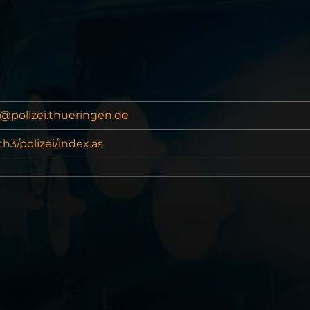
g@polizei.thueringen.de
3/polizei/index.as