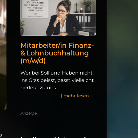
Mitarbeiter/in Finanz-
& Lohnbuchhaltung
(m/w/d)
Wer bei Soll und Haben nicht
ins Gras beisst, passt vielleicht
perfekt zu uns.
[
m
e
h
l
e
s
e
n
→
]
Anzeige
,