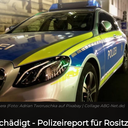
Gera (Foto: Adrian Tworuschka auf Pixabay | Collage ABG-Net.de)
ädigt - Polizeireport für Rositz