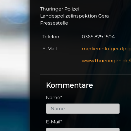
Thüringer Polizei
Landespolizeiinspektion Gera
Pressestelle
Telefon:
0365 829 1504
E-Mail:
medieninfo-gera.lpi
www.thueringen.de/th
Kommentare
Name
*
E-Mail
*