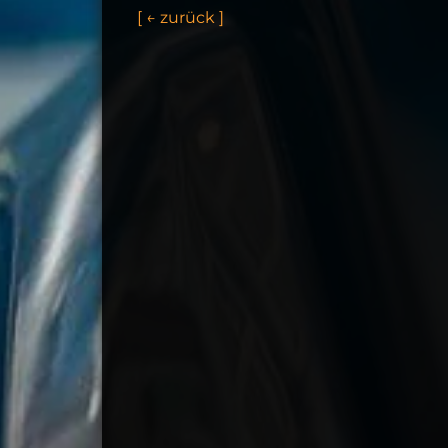
[
←
z
u
ü
c
k
]