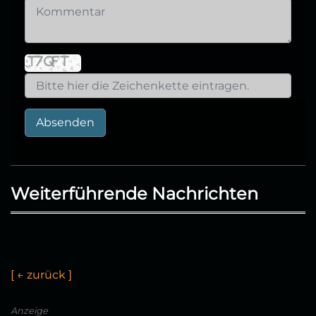
Absenden
Weiterführende Nachrichten
[
←
z
u
r
ü
c
k
]
Anzeige