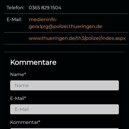
Telefon:
0365 829 1504
E-Mail:
medieninfo-
gera.lpig@polizei.thueringen.de
www.thueringen.de/th3/polizei/index.aspx
Kommentare
Name
*
E-Mail
*
Kommentar
*