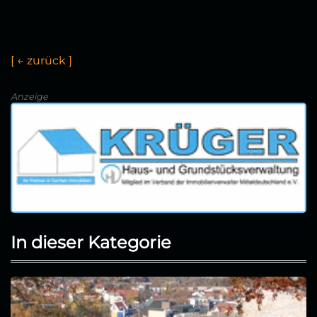
[
←
z
u
r
ü
c
k
]
Anzeige
In dieser Kategorie