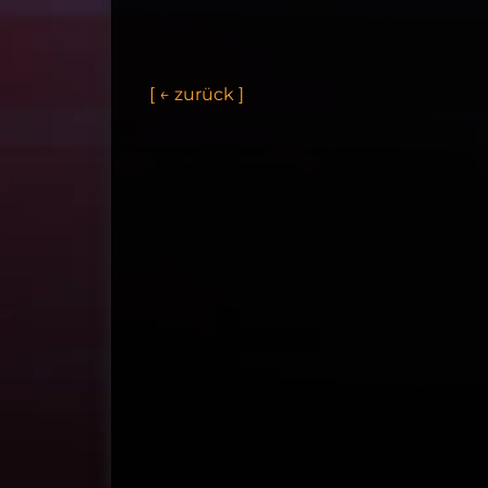
[
←
z
u
r
ü
c
k
]