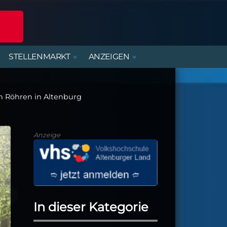
STELLENMARKT
ANZEIGEN
POLIZEIREPORT
ERLEBNISANGEBOTE
DIENSTLEISTUNGEN
BEREITSCHAFTSDIENSTE
MIETWOHNUNGEN
FERIENJOBS- UND
PRAKTIKANTENBÖRSE
n Röhren in Altenburg
ALTENBURGER UNTERWEGS
PARTY, MUSIK & KONZERTE
HANDWERK
KIRCHE & GEMEINDEN
Anzeige
In dieser Kategorie