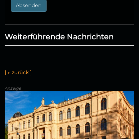
Absenden
Weiterführende Nachrichten
[
z
u
r
c
k
]
Anzeige