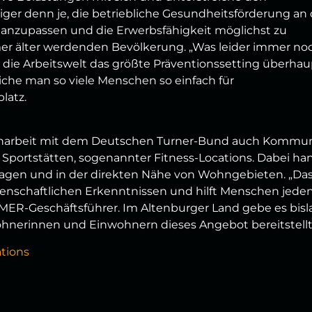
iger denn je, die betriebliche Gesundheitsförderung an 
en anzupassen und die Erwerbsfähigkeit möglichst zu
mer älter werdenden Bevölkerung. „Was leider immer no
ass die Arbeitswelt das größte Präventionssetting überha
reiche man so viele Menschen so einfach für
latz.
narbeit mit dem Deutschen Turner-Bund auch Kommu
r Sportstätten, sogenannter Fitness-Locations. Dabei ha
nlagen und in der direkten Nähe von Wohngebieten. „Da
senschaftlichen Erkenntnissen und hilft Menschen jede
RMER-Geschäftsführer. Im Altenburger Land gebe es bis
hnerinnen und Einwohnern dieses Angebot bereitstellt
tions