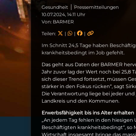
Gesundheit
Pressemitteilungen
10.07.2024, 14:11 Uhr
Von: BARMER
Teilen:
|
|
|
Im Schnitt 24,5 Tage haben Beschäfti
krankheitsbedingt im Job gefehlt.
Das geht aus Daten der BARMER hervor,
Jahr zuvor lag der Wert noch bei 25,8 
sich dieser Trend fortsetzt, müssen G
stärker in den Fokus rücken“, sagt Sir
Die Verantwortung liege bei jeder un
Landkreis und den Kommunen.
Erwerbsfähigkeit bis ins Alter erhalten
„An jedem Tag fehlen in den hiesigen
Beschäftigten krankheitsbedingt“, so M
Wirtschaft insgesamt bringe das mass