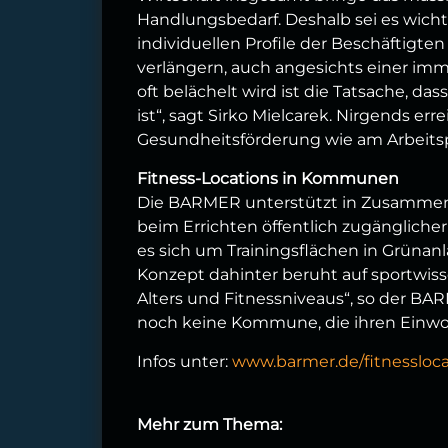
Handlungsbedarf. Deshalb sei es wicht
individuellen Profile der Beschäftigt
verlängern, auch angesichts einer im
oft belächelt wird ist die Tatsache, d
ist“, sagt Sirko Mielcarek. Nirgends er
Gesundheitsförderung wie am Arbeitsp
Fitness-Locations in Kommunen
Die BARMER unterstützt in Zusamme
beim Errichten öffentlich zugängliche
es sich um Trainingsflächen in Grüna
Konzept dahinter beruht auf sportwis
Alters und Fitnessniveaus“, so der BA
noch keine Kommune, die ihren Einwo
Infos unter:
www.barmer.de/fitnessloca
Mehr zum Thema: