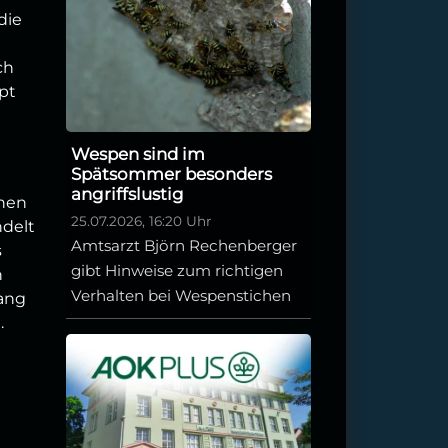
die
ch
upt
Wespen sind im
Spätsommer besonders
angriffslustig
nen
25.07.2026, 16:20 Uhr
ndelt
Amtsarzt Björn Rechenberger
s
gibt Hinweise zum richtigen
n
Verhalten bei Wespenstichen
lang
.