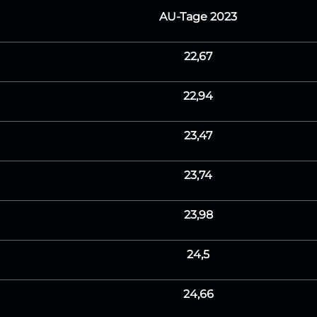
AU-Tage 2023
22,67
22,94
23,47
23,74
23,98
24,5
24,66