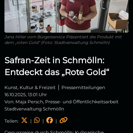
Jana Hiller vom Bürgerservice Präsentiert die Produkt mit
dem „roten Gold“ (Foto: Stadtverwaltung Schmölln)
Safran-Zeit in Schmölln:
Entdeckt das „Rote Gold“
Kunst, Kultur & Freizeit
Pressemitteilungen
16.10.2025, 13:01 Uhr
Von: Maja Persch, Presse- und Öffentlichkeitsarbeit
Stadtverwaltung Schmölln
Teilen:
|
|
|
Genussreise durch Schmölln: Kulinarische