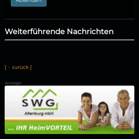
Absenden
Weiterführende Nachrichten
[
←
z
u
r
ü
k
]
Anzeige