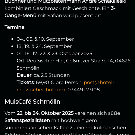
Büchner
und
Mutzbratenmann André Schakaleski
kombiniert Geschmack mit Geschichte. Ein
3-
Gänge-Menü
mit Safran wird präsentiert.
Termine
:
04., 05. & 10. September
18., 19. & 24. September
01., 16., 17., 22. & 23. Oktober 2025
Ort
: Reußischer Hof, Gößnitzer Straße 14, 04626
Schmölln
Dauer
: ca. 2,5 Stunden
Tickets
: 69,90 € pro Person,
post@hotel-
reussischer-hof.com
, 034491 23108
MuisCafé Schmölln
Vom
22. bis 24. Oktober 2025
vereinen sich süße
Safranspezialitäten
mit hochwertigem
südamerikanischen Kaffee zu einem kulinarischen
Erlebnis. Verkostungen und kleine Veranstaltungen