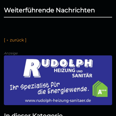
Weiterführende Nachrichten
[
←
z
u
r
ü
c
k
]
Anzeige
In dieser Kategorie