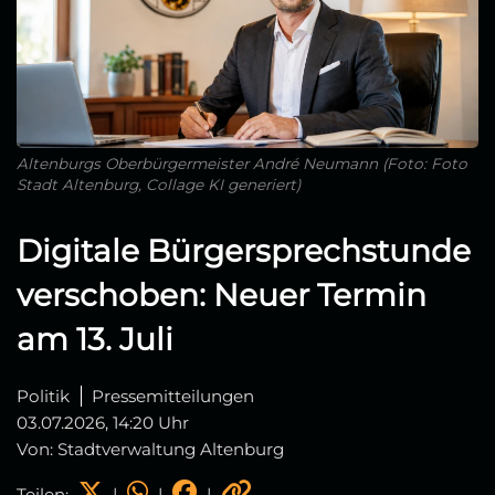
Altenburgs Oberbürgermeister André Neumann (Foto: Foto
Stadt Altenburg, Collage KI generiert)
Digitale Bürgersprechstunde
verschoben: Neuer Termin
am 13. Juli
Politik
Pressemitteilungen
03.07.2026, 14:20 Uhr
Von: Stadtverwaltung Altenburg
Teilen:
|
|
|