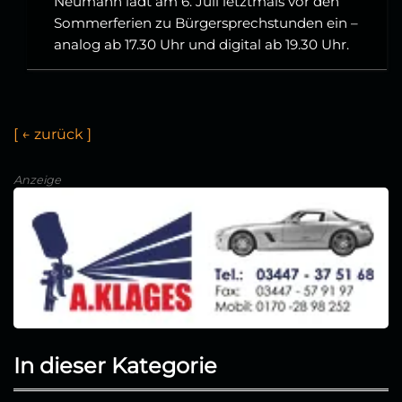
Neumann lädt am 6. Juli letztmals vor den
Sommerferien zu Bürgersprechstunden ein –
analog ab 17.30 Uhr und digital ab 19.30 Uhr.
[
←
z
u
ü
c
k
]
Anzeige
In dieser Kategorie